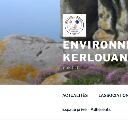
Aller
au
contenu
principal
ENVIRONN
KERLOUA
epk.bzh
ACTUALITÉS
L’ASSOCIATIO
Espace privé – Adhérents