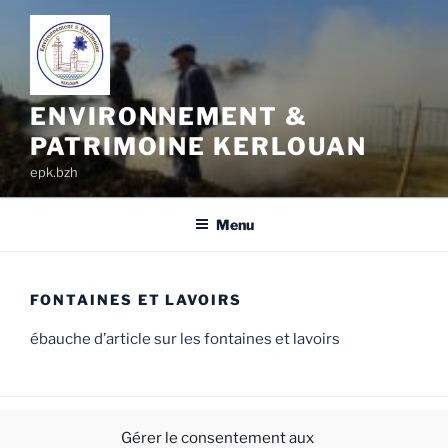
Aller
au
contenu
principal
ENVIRONNEMENT &
PATRIMOINE KERLOUAN
epk.bzh
Menu
FONTAINES ET LAVOIRS
ébauche d’article sur les fontaines et lavoirs
Gérer le consentement aux