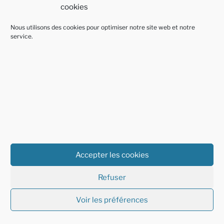
cookies
Politique de confidentialité
Fièrement propulsé par
Nous utilisons des cookies pour optimiser notre site web et notre
service.
WordPress
Accepter les cookies
Refuser
Voir les préférences