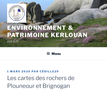
Aller
au
contenu
principal
ENVIRONNEMENT &
PATRIMOINE KERLOUAN
epk.bzh
Menu
PUBLIÉ
1 MARS 2020
PAR
CÉDILLE29
LE
Les cartes des rochers de
Plouneour et Brignogan