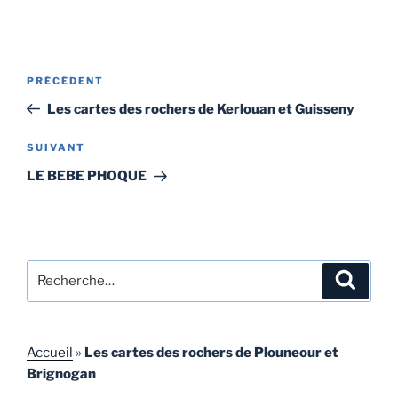
Navigation
Article
PRÉCÉDENT
de
précédent
Les cartes des rochers de Kerlouan et Guisseny
l’article
Article
SUIVANT
suivant
LE BEBE PHOQUE
Recherche
Recher
pour
:
Accueil
»
Les cartes des rochers de Plouneour et
Brignogan