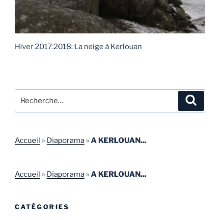
Hiver 2017:2018: La neige à Kerlouan
Recherche
Recher
pour
:
Accueil
»
Diaporama
»
A KERLOUAN...
Accueil
»
Diaporama
»
A KERLOUAN...
CATÉGORIES