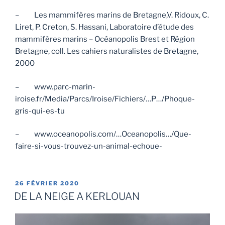
– Les mammifères marins de Bretagne,V. Ridoux, C.
Liret, P. Creton, S. Hassani, Laboratoire d’étude des
mammifères marins – Océanopolis Brest et Région
Bretagne, coll. Les cahiers naturalistes de Bretagne,
2000
– www.parc-marin-
iroise.fr/Media/Parcs/Iroise/Fichiers/…P…/Phoque-
gris-qui-es-tu
– www.oceanopolis.com/…Oceanopolis…/Que-
faire-si-vous-trouvez-un-animal-echoue-
PUBLIÉ
26 FÉVRIER 2020
LE
DE LA NEIGE A KERLOUAN