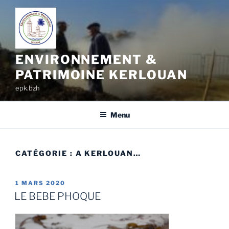
Aller
au
contenu
principal
ENVIRONNEMENT &
PATRIMOINE KERLOUAN
epk.bzh
Menu
CATÉGORIE :
A KERLOUAN…
PUBLIÉ
1 MARS 2020
LE
LE BEBE PHOQUE