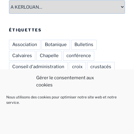
Catégories
ÉTIQUETTES
Association
Botanique
Bulletins
Calvaires
Chapelle
conférence
Conseil d'administration
croix
crustacés
eglises anciennes
enfeux
environnement
Gérer le consentement aux
cookies
Indian
Mammifères marins
manoirs
Nous utilisons des cookies pour optimiser notre site web et notre
naufrages
Ouvrages
patrimoine
Plantes
service.
Rochers
Réhabilitation
Salons de peinture
sepultures
signalétique
Spered Bro Gwiseni