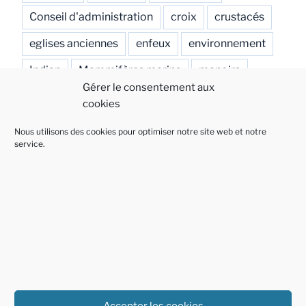
Conseil d'administration
croix
crustacés
eglises anciennes
enfeux
environnement
Indian
Mammifères marins
manoirs
Gérer le consentement aux
naufrages
Ouvrages
patrimoine
cookies
Plantes
Rochers
Réhabilitation
Nous utilisons des cookies pour optimiser notre site web et notre
service.
Salons de peinture
sepultures
signalétique
Spered Bro Gwiseni
Accepter les cookies