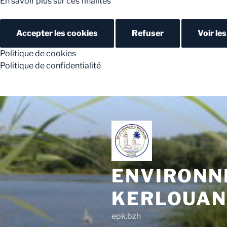
En savoir plus sur ces finalités
Accepter les cookies
Refuser
Voir le
Politique de cookies
Politique de confidentialité
Aller
au
contenu
principal
ENVIRONN
KERLOUA
epk.bzh