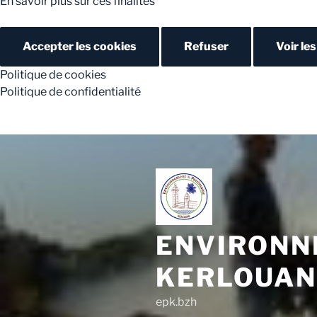
En savoir plus sur ces finalités
Accepter les cookies
Refuser
Voir le
Politique de cookies
Politique de confidentialité
Aller
au
contenu
principal
ENVIRONN
KERLOUA
epk.bzh