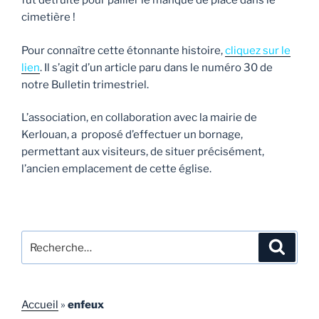
fut détruite pour pallier le manque de place dans le
cimetière !
Pour connaître cette étonnante histoire,
cliquez sur le
lien
. Il s’agit d’un article paru dans le numéro 30 de
notre Bulletin trimestriel.
L’association, en collaboration avec la mairie de
Kerlouan, a proposé d’effectuer un bornage,
permettant aux visiteurs, de situer précisément,
l’ancien emplacement de cette église.
Recherche
Recher
pour
:
Accueil
»
enfeux