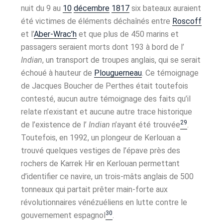
nuit du 9 au
10
décembre
1817
six bateaux auraient
été victimes de éléments déchaînés entre
Roscoff
et l’
Aber-Wrac’h
et que plus de 450 marins et
passagers seraient morts dont 193 à bord de l’
Indian
, un transport de troupes anglais, qui se serait
échoué à hauteur de
Plouguerneau
. Ce témoignage
de Jacques Boucher de Perthes était toutefois
contesté, aucun autre témoignage des faits qu’il
relate n’existant et aucune autre trace historique
29
de l’existence de l’
Indian
n’ayant été trouvée
.
Toutefois, en 1992, un plongeur de Kerlouan a
trouvé quelques vestiges de l’épave près des
rochers de Karrek Hir en Kerlouan permettant
d’identifier ce navire, un trois-mâts anglais de 500
tonneaux qui partait prêter main-forte aux
révolutionnaires vénézuéliens en lutte contre le
30
gouvernement espagnol
.